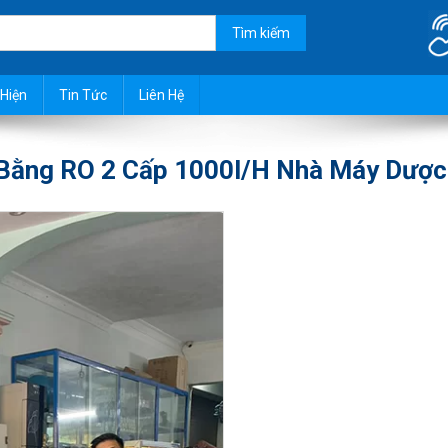
t đầu nguồn, giếng khoan, xử l
Hiện
Tin Tức
Liên Hệ
 Bằng RO 2 Cấp 1000l/h Nhà Máy Dược