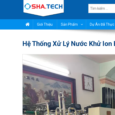
Skip
Tìm
to
kiếm
content
cho:
Chuyên lọc nước sinh hoạ
Giới Thiệu
Sản Phẩm
Dự Án Đã Thực 
Hệ Thống Xử Lý Nước Khử Ion