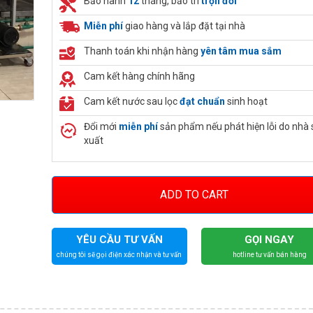
Bảo hành
12
tháng, bảo trì
trọn đời
Miễn phí
giao hàng và lắp đặt tại nhà
Thanh toán khi nhận hàng
yên tâm mua sắm
Cam kết hàng chính hãng
Cam kết nước sau lọc
đạt chuẩn
sinh hoạt
Đổi mới
miễn phí
sản phẩm nếu phát hiện lỗi do nhà 
xuất
ADD TO CART
YÊU CẦU TƯ VẤN
GỌI NGAY
chúng tôi sẽ gọi điện xác nhận và tư vấn
hotline tư vấn bán hàng