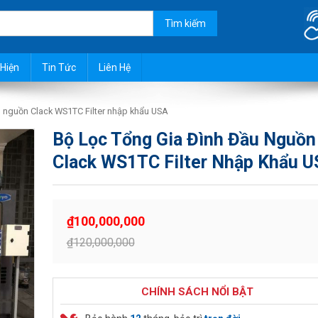
t đầu nguồn, giếng khoan, xử l
Hiện
Tin Tức
Liên Hệ
ầu nguồn Clack WS1TC Filter nhập khẩu USA
Bộ Lọc Tổng Gia Đình Đầu Nguồn
Clack WS1TC Filter Nhập Khẩu U
₫
100,000,000
₫
120,000,000
CHÍNH SÁCH NỔI BẬT