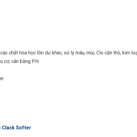
ác chất hóa học tồn dư khác, xử lý màu, mùi, Clo cặn thô, kim loa
ữu cơ, cân bằng PH.
r.
 Clack Softer