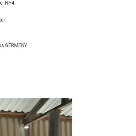
e, NH4.
ter
nxess GERMENY