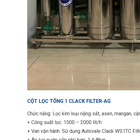
CỘT LỌC TỔNG 1 CLACK FILTER-AG
Chức năng: Lọc kim loại nặng sắt, asen, mangan, cặ
+ Công suất lọc: 1500 – 2000 lít/h
+ Van vận hành: Sử dụng Autovale Clack WS1TC Filt
+ Áp lực nước cấp phù hợp: 1.4-8bar.