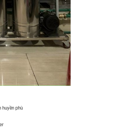
n huyền phù
er