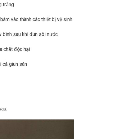
g trắng
 bám vào thành các thiết bị vệ sinh
y bình sau khi đun sôi nước
óa chất độc hại
í cả giun sán
sâu.