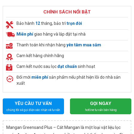
CHÍNH SÁCH NỔI BẬT
Bảo hành
12
tháng, bảo trì
trọn đời
Miễn phí
giao hàng và lắp đặt tại nhà
Thanh toán khi nhận hàng
yên tâm mua sắm
Cam kết hàng chính hãng
Cam kết nước sau lọc
đạt chuẩn
sinh hoạt
Đổi mới
miễn phí
sản phẩm nếu phát hiện lỗi do nhà sản
xuất
YÊU CẦU TƯ VẤN
GỌI NGAY
chúng tôi sẽ gọi điện xác nhận và tư vấn
hotline tư vấn bán hàng
Mangan Greensand Plus – Cát Mangan là một loại vật liệu lọc