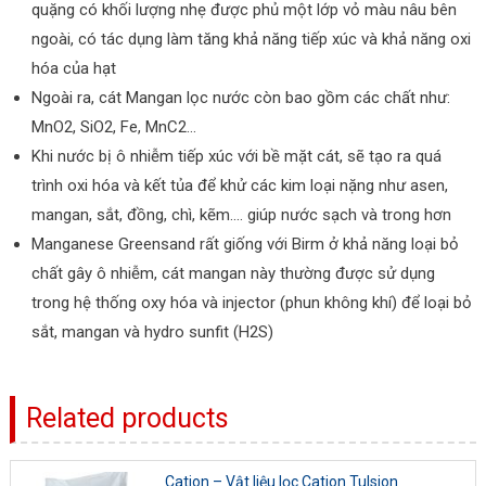
quặng có khối lượng nhẹ được phủ một lớp vỏ màu nâu bên
ngoài, có tác dụng làm tăng khả năng tiếp xúc và khả năng oxi
hóa của hạt
Ngoài ra, cát Mangan lọc nước còn bao gồm các chất như:
MnO2, SiO2, Fe, MnC2…
Khi nước bị ô nhiễm tiếp xúc với bề mặt cát, sẽ tạo ra quá
trình oxi hóa và kết tủa để khử các kim loại nặng như asen,
mangan, sắt, đồng, chì, kẽm…. giúp nước sạch và trong hơn
Manganese Greensand rất giống với Birm ở khả năng loại bỏ
chất gây ô nhiễm, cát mangan này thường được sử dụng
trong hệ thống oxy hóa và injector (phun không khí) để loại bỏ
sắt, mangan và hydro sunfit (H2S)
Related products
Cation – Vật liệu lọc Cation Tulsion