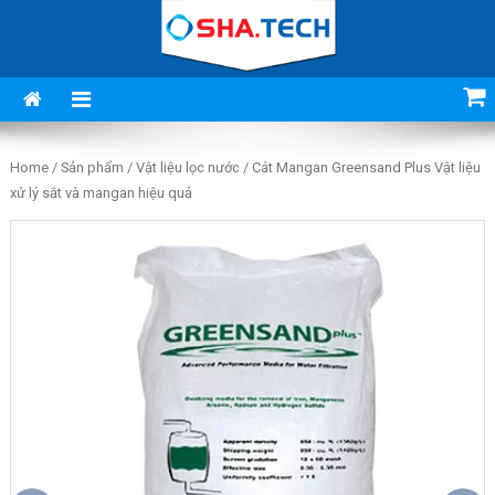
Skip
to
content
Chuyên lọc nước
sinh hoạt đầu nguồn,
Home
/
Sản phẩm
/
Vật liệu lọc nước
/ Cát Mangan Greensand Plus Vật liệu
giếng khoan, xử lý
xử lý sắt và mangan hiệu quả
nước thải công
nghiệp