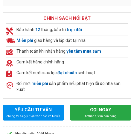
CHÍNH SÁCH NỔI BẬT
Bảo hành
12
tháng, bảo trì
trọn đời
Miễn phí
giao hàng và lắp đặt tại nhà
Thanh toán khi nhận hàng
yên tâm mua sắm
Cam kết hàng chính hãng
Cam kết nước sau lọc
đạt chuẩn
sinh hoạt
Đổi mới
miễn phí
sản phẩm nếu phát hiện lỗi do nhà sản
xuất
YÊU CẦU TƯ VẤN
GỌI NGAY
chúng tôi sẽ gọi điện xác nhận và tư vấn
hotline tư vấn bán hàng
Nguồn gốc: Việt Nam