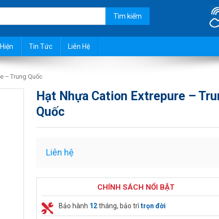
t đầu nguồn, giếng khoan, xử l
Hiện
Tin Tức
Liên Hệ
re – Trung Quốc
Hạt Nhựa Cation Extrepure – Tru
Quốc
Liên hệ
CHÍNH SÁCH NỔI BẬT
Bảo hành
12
tháng, bảo trì
trọn đời