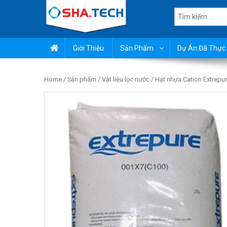
Skip
Tìm
to
kiếm
content
cho:
Chuyên lọc nước sinh hoạ
Giới Thiệu
Sản Phẩm
Dự Án Đã Thực 
Home
/
Sản phẩm
/
Vật liệu lọc nước
/ Hạt nhựa Cation Extrepu