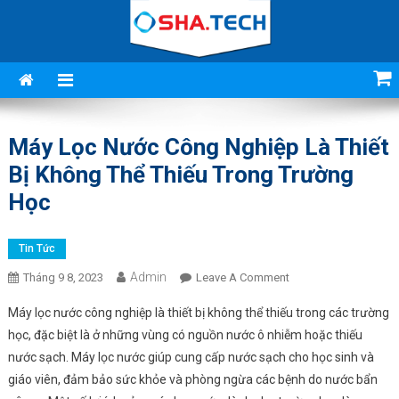
Skip
to
content
Chuyên lọc nước
sinh hoạt đầu nguồn,
Máy Lọc Nước Công Nghiệp Là Thiết
giếng khoan, xử lý
Bị Không Thể Thiếu Trong Trường
nước thải công
Học
nghiệp
Tin Tức
Admin
On
Tháng 9 8, 2023
Leave A Comment
Máy
Máy lọc nước công nghiệp là thiết bị không thể thiếu trong các trường
Lọc
học, đặc biệt là ở những vùng có nguồn nước ô nhiễm hoặc thiếu
Nước
nước sạch. Máy lọc nước giúp cung cấp nước sạch cho học sinh và
Công
giáo viên, đảm bảo sức khỏe và phòng ngừa các bệnh do nước bẩn
Nghiệp