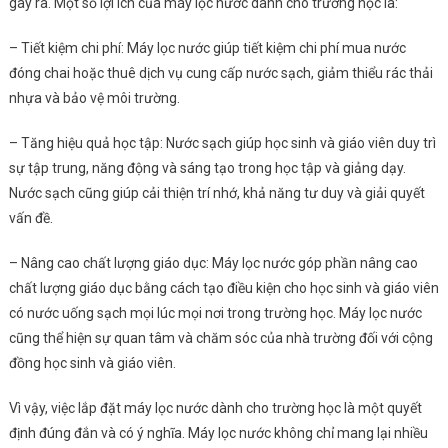
Là
gây ra. Một số lợi ích của máy lọc nước dành cho trường học là:
Thiết
Bị
– Tiết kiệm chi phí: Máy lọc nước giúp tiết kiệm chi phí mua nước
Không
đóng chai hoặc thuê dịch vụ cung cấp nước sạch, giảm thiểu rác thải
Thể
nhựa và bảo vệ môi trường.
Thiếu
Trong
– Tăng hiệu quả học tập: Nước sạch giúp học sinh và giáo viên duy trì
Trường
sự tập trung, năng động và sáng tạo trong học tập và giảng dạy.
Học
Nước sạch cũng giúp cải thiện trí nhớ, khả năng tư duy và giải quyết
vấn đề.
– Nâng cao chất lượng giáo dục: Máy lọc nước góp phần nâng cao
chất lượng giáo dục bằng cách tạo điều kiện cho học sinh và giáo viên
có nước uống sạch mọi lúc mọi nơi trong trường học. Máy lọc nước
cũng thể hiện sự quan tâm và chăm sóc của nhà trường đối với cộng
đồng học sinh và giáo viên.
Vì vậy, việc lắp đặt máy lọc nước dành cho trường học là một quyết
định đúng đắn và có ý nghĩa. Máy lọc nước không chỉ mang lại nhiều