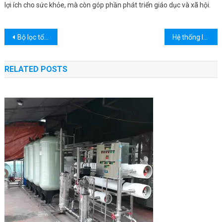
lợi ích cho sức khỏe, mà còn góp phần phát triển giáo dục và xã hội.
Điều
Bộ lọc tổng là gì
Hệ thống lọc đầu nguồn 30m3/h tại Sơn La
hướng
bài
RELATED POSTS
viết